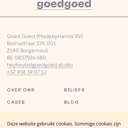
Goed Goed (MadebyHanna BV)
Bothastraat 57A 001
2140 Borgerhout
BE 0837.926.580
heyhey(at)goedgoed.studio
+32 456 19 07 12‬
OVER ONS
BELIEFS
CASES
BLOG
CONTACT
FACEBOOK
Deze website gebruikt cookies. Sommige cookies zijn