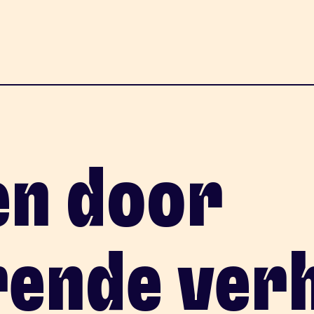
en door
rende ver