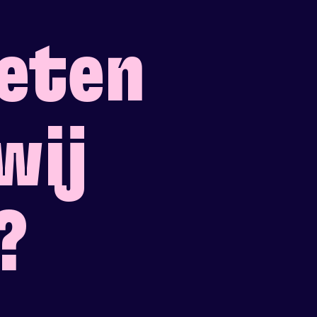
weten
wij
?